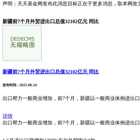
声明：天天基金网发布此消息目标正在于更多消息，取本网坐立
新疆前7个月外贸进出口总值32102亿元 同比
新疆前7个月外贸进出口总值32102亿元 同比
发布时间
: 2025-08-24
出口帮力一般商业增加，前7个月，新疆以一般商业体例进出口增加8
详情
出口帮力一般商业增加，前7个月，新疆以一般商业体例进出口增加8