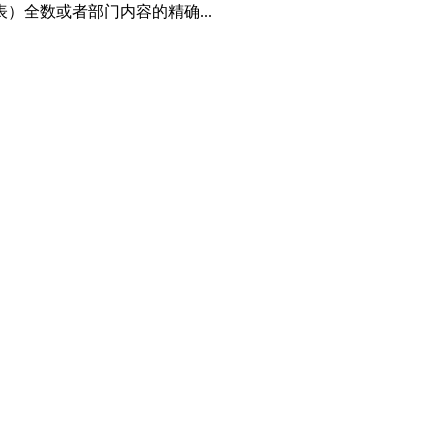
全数或者部门内容的精确...