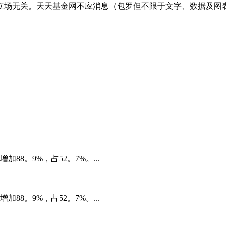
场无关。天天基金网不应消息（包罗但不限于文字、数据及图表）
8。9%，占52。7%。...
8。9%，占52。7%。...