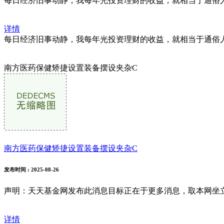
每日经济旧事动静，我每年光投资理财的收益，就相当于通俗人5
详情
每日经济旧事动静，我每年光投资理财的收益，就相当于通俗人5
南方医药保健矫捷设置装备摆设夹杂C
南方医药保健矫捷设置装备摆设夹杂C
发布时间
: 2025-08-26
声明：天天基金网发布此消息目标正在于更多消息，取本网坐立
详情