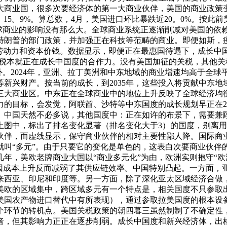
二大商业国，很多次要经济体的第一大商业伙伴，美国的商业政策
%、15。9%。算总数，4月，美国进口环比暴跌近20。0%。按
商业的影响没有那么大。全球商业系统正逐渐削减对美国的依赖，展
延续了特朗普的部门政策，并加强正在科技等范畴的商业。即便如斯
劳动力和资本价钱。数据显示，即便正在最惠国待遇下，成长中国
关税本就正在成长中国度的合作力。没有美国加征的关税，其他
外。2024年，亚洲、拉丁美洲和中东地域的商业增速均高于全
新兴财产。按当前的成长，到2035年，这些投入将贡献中东地域
三大商业区。中东正在全球商业中的地位上升反映了全球经济均
的目标，会发觉，阿联酋、沙特等中东国度的成长规划早正在2
。中国天然不必多说，其他国度中：正在如许的布景下，需要兼
上图中，标出了排名变化显著（排名变化大于3）的国度，别离
伙伴，而虚线显示，保守商业伙伴的相对主要性鄙人降。国际商业
就叫“多元”。由于只要它的变化是单色的，这表白次要商业伙伴
年，美欧老牌商业大国以“商业多元化”为由，欧洲实则抱守“欧
”因成本上升反而减弱了其供应链效率。中国特别凸起。一方面，
来西亚、印尼和印度等。另一方面，除了深化亚太区域经济合做
美欧的区域集中，跨区域多元有一个特点是，相关国度不只参取
美国农产物进口替代中有所表现），通过参取拉美国度的根本设
一个环节的转机点。美国关税政策的朝四暮三虽然制制了不确定
者，但其影响力正正在逐步削弱。成长中国度和新兴经济体，出