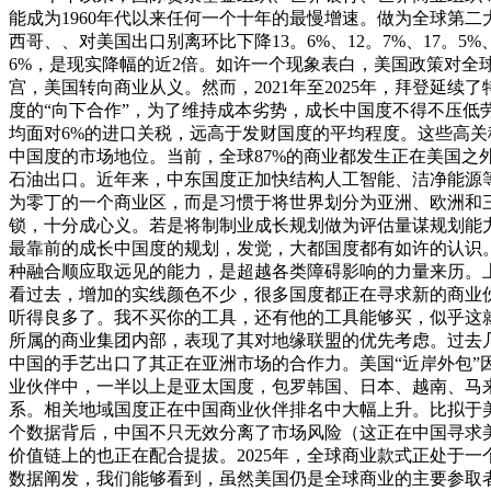
能成为1960年代以来任何一个十年的最慢增速。做为全球第
西哥、、对美国出口别离环比下降13。6%、12。7%、17。5
6%，是现实降幅的近2倍。如许一个现象表白，美国政策对全球
宫，美国转向商业从义。然而，2021年至2025年，拜登
度的“向下合作”，为了维持成本劣势，成长中国度不得不压低
均面对6%的进口关税，远高于发财国度的平均程度。这些高
中国度的市场地位。当前，全球87%的商业都发生正在美国之
石油出口。近年来，中东国度正加快结构人工智能、洁净能源等
为零丁的一个商业区，而是习惯于将世界划分为亚洲、欧洲和
锁，十分成心义。若是将制制业成长规划做为评估量谋规划能力
最靠前的成长中国度的规划，发觉，大都国度都有如许的认识
种融合顺应取远见的能力，是超越各类障碍影响的力量来历。
看过去，增加的实线颜色不少，很多国度都正在寻求新的商业
听得良多了。我不买你的工具，还有他的工具能够买，似乎这
所属的商业集团内部，表现了其对地缘联盟的优先考虑。过去几
中国的手艺出口了其正在亚洲市场的合作力。美国“近岸外包
业伙伴中，一半以上是亚太国度，包罗韩国、日本、越南、马
系。相关地域国度正在中国商业伙伴排名中大幅上升。比拟于
个数据背后，中国不只无效分离了市场风险（这正在中国寻求
价值链上的也正在配合提拔。2025年，全球商业款式正处于
数据阐发，我们能够看到，虽然美国仍是全球商业的主要参取