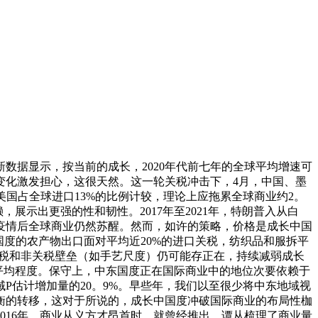
据显示，按当前的成长，2020年代前七年的全球平均增速可
变化激发担心，这很天然。这一轮关税冲击下，4月，中国、墨
此前美国占全球进口13%的比例计较，理论上应拖累全球商业约2。
示出更强的性和韧性。2017年至2021年，特朗普入从白
，疫情后全球商业仍然苏醒。然而，如许的策略，价格是成长中国
度的农产物出口面对平均近20%的进口关税，纺织品和服拆平
关税和非关税壁垒（如手艺尺度）仍可能存正在，持续减弱成长
球平均程度。保守上，中东国度正在国际商业中的地位次要依赖于
P估计增加量的20。9%。早些年，我们以至很少将中东地域视
衡的转移，这对于所说的，成长中国度冲破国际商业的布局性枷
016年，商业从义方才昂首时，就曾经推出。谭从梳理了商业量