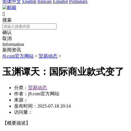
简体中文
English
français
Español
Português

搜索
确认
取消
Information
新闻资讯
j9.com官方网站
>
贸易动态
>
玉渊谭天：国际商业款式变了
分类：
贸易动态
作者：
j9.com官方网站
来源：
发布时间：
2025-07-18 20:14
访问量：
【概要描述】