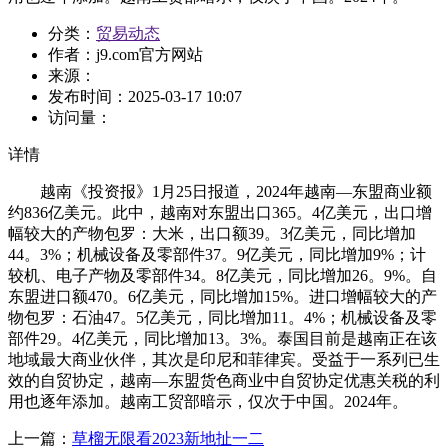
分类：
贸易动态
作者：
j9.com官方网站
来源：
发布时间：
2025-03-17 10:07
访问量：
详情
越南《投资报》1月25日报道，2024年越南—东盟商业额
约836亿美元。此中，越南对东盟出口365。4亿美元，出口增
幅较大的产物包罗：大米，出口额39。3亿美元，同比增加
44。3%；机械设备及零部件37。9亿美元，同比增加9%；计
较机、电子产物及零部件34。8亿美元，同比增加26。9%。自
东盟进口额470。6亿美元，同比增加15%。进口增幅较大的产
物包罗：石油47。5亿美元，同比增加11。4%；机械设备及零
部件29。4亿美元，同比增加13。3%。泰国目前是越南正在该
地域最大商业伙伴，其次是印尼和菲律宾。受益于一系列已生
效的自贸协定，越南—东盟货色商业中自贸协定优惠关税的利
用也逐年添加。越南工贸部暗示，仅次于中国。2024年。
上一篇：
草榴无限看2023新地扯一二