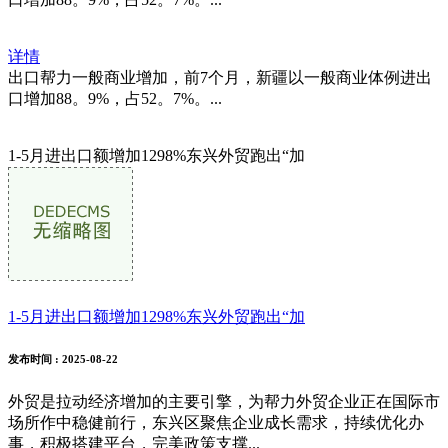
详情
出口帮力一般商业增加，前7个月，新疆以一般商业体例进出
口增加88。9%，占52。7%。...
1-5月进出口额增加1298%东兴外贸跑出“加
1-5月进出口额增加1298%东兴外贸跑出“加
发布时间
: 2025-08-22
外贸是拉动经济增加的主要引擎，为帮力外贸企业正在国际市
场所作中稳健前行，东兴区聚焦企业成长需求，持续优化办
事，积极搭建平台，完美政策支撑...