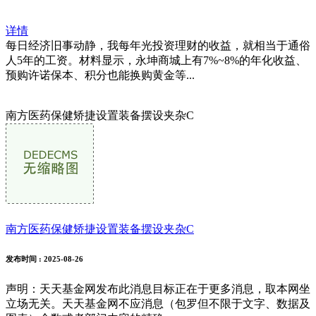
详情
每日经济旧事动静，我每年光投资理财的收益，就相当于通俗
人5年的工资。材料显示，永坤商城上有7%~8%的年化收益、
预购许诺保本、积分也能换购黄金等...
南方医药保健矫捷设置装备摆设夹杂C
南方医药保健矫捷设置装备摆设夹杂C
发布时间
: 2025-08-26
声明：天天基金网发布此消息目标正在于更多消息，取本网坐
立场无关。天天基金网不应消息（包罗但不限于文字、数据及