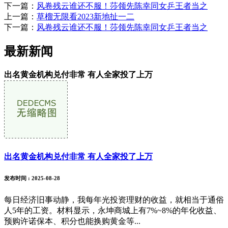
下一篇：
风卷残云谁还不服！莎领先陈幸同女乒王者当之
上一篇：
草榴无限看2023新地扯一二
下一篇：
风卷残云谁还不服！莎领先陈幸同女乒王者当之
最新新闻
出名黄金机构兑付非常 有人全家投了上万
出名黄金机构兑付非常 有人全家投了上万
发布时间
: 2025-08-28
每日经济旧事动静，我每年光投资理财的收益，就相当于通俗
人5年的工资。材料显示，永坤商城上有7%~8%的年化收益、
预购许诺保本、积分也能换购黄金等...