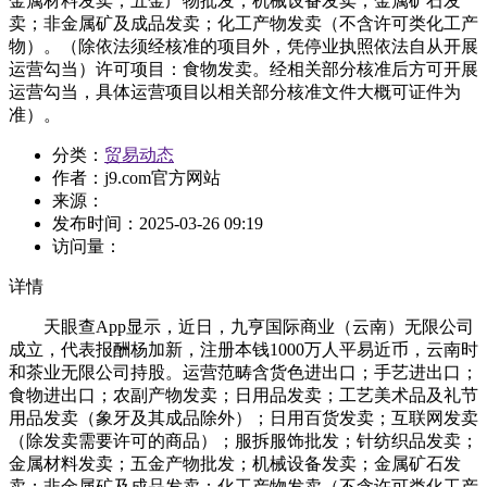
金属材料发卖；五金产物批发；机械设备发卖；金属矿石发
卖；非金属矿及成品发卖；化工产物发卖（不含许可类化工产
物）。（除依法须经核准的项目外，凭停业执照依法自从开展
运营勾当）许可项目：食物发卖。经相关部分核准后方可开展
运营勾当，具体运营项目以相关部分核准文件大概可证件为
准）。
分类：
贸易动态
作者：
j9.com官方网站
来源：
发布时间：
2025-03-26 09:19
访问量：
详情
天眼查App显示，近日，九亨国际商业（云南）无限公司
成立，代表报酬杨加新，注册本钱1000万人平易近币，云南时
和茶业无限公司持股。运营范畴含货色进出口；手艺进出口；
食物进出口；农副产物发卖；日用品发卖；工艺美术品及礼节
用品发卖（象牙及其成品除外）；日用百货发卖；互联网发卖
（除发卖需要许可的商品）；服拆服饰批发；针纺织品发卖；
金属材料发卖；五金产物批发；机械设备发卖；金属矿石发
卖；非金属矿及成品发卖；化工产物发卖（不含许可类化工产