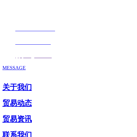
地址：福建省福州市仓山区仓山科技园金浦路6号福尔生物产业生态园
邮编：350000
电话：
+86-0591-88206612
手机：
+86 17853667672
邮箱：
fjqiquan@163.com
MESSAGE
关于我们
贸易动态
贸易资讯
联系我们