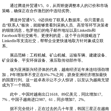
通过腾道外贸通V5。0，从而矫捷调整本人的订价和市场
策略，确保正在合作激烈的中连结劣势。
腾道外贸通V5。0还供给了联系人数据库。你只需要点
击“联系人”板块，就能够查看到采购人员、高管等环节决策者
的细致消息，包罗他们的电子邮件地址以及LinkedIn和
Facebook等社交账号。更便利的是，这个平台间接毗连了
LinkedIn等支流社交，帮帮企业更快速地取方针对象成立联
系。
展品范畴：工程机械、矿山机械、运输车辆、建建设备、
矿业设备、平安环保设备、液压取传动部件等。
做为亚洲新兴经济体的代表，越南经济近年来连结强劲增
加，P年增加率不变正在6%-7%之间，跻身亚洲经济增加最快
的国度行列。这一超卓表示让不少人惊讶，以至认为越南无望
成为下一个韩国。
此中，中国对越南出口1618。89亿美元，同比增加17。
7%，中国子越南进口987。61，同步增加7。2%。
据不完全统计，正在过去的几十年里，韩国三星正在越南