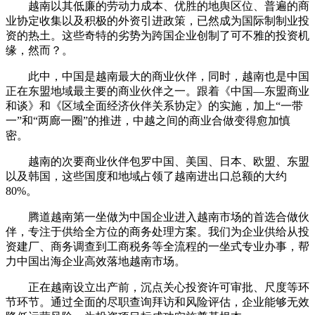
越南以其低廉的劳动力成本、优胜的地舆区位、普遍的商
业协定收集以及积极的外资引进政策，已然成为国际制制业投
资的热土。这些奇特的劣势为跨国企业创制了可不雅的投资机
缘，然而？。
此中，中国是越南最大的商业伙伴，同时，越南也是中国
正在东盟地域最主要的商业伙伴之一。跟着《中国—东盟商业
和谈》和《区域全面经济伙伴关系协定》的实施，加上“一带
一”和“两廊一圈”的推进，中越之间的商业合做变得愈加慎
密。
越南的次要商业伙伴包罗中国、美国、日本、欧盟、东盟
以及韩国，这些国度和地域占领了越南进出口总额的大约
80%。
腾道越南第一坐做为中国企业进入越南市场的首选合做伙
伴，专注于供给全方位的商务处理方案。我们为企业供给从投
资建厂、商务调查到工商税务等全流程的一坐式专业办事，帮
力中国出海企业高效落地越南市场。
正在越南设立出产前，沉点关心投资许可审批、尺度等环
节环节。通过全面的尽职查询拜访和风险评估，企业能够无效