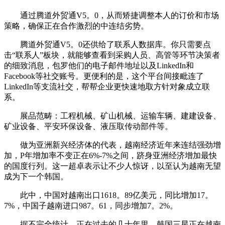
通过腾道外贸通V5。0，从而矫捷调整本人的订价和市场
策略，确保正在合作激烈的中连结劣势。
腾道外贸通V5。0还供给了联系人数据库。你只需要点
击“联系人”板块，就能够查看到采购人员、高管等环节决策者
的细致消息，包罗他们的电子邮件地址以及LinkedIn和
Facebook等社交账号。更便利的是，这个平台间接毗连了
LinkedIn等支流社交，帮帮企业更快速地取方针对象成立联
系。
展品范畴：工程机械、矿山机械、运输车辆、建建设备、
矿业设备、平安环保设备、液压取传动部件等。
做为亚洲新兴经济体的代表，越南经济近年来连结强劲增
加，P年增加率不变正在6%-7%之间，跻身亚洲经济增加最快
的国度行列。这一超卓表示让不少人惊讶，以至认为越南无望
成为下一个韩国。
此中，中国对越南出口1618。89亿美元，同比增加17。
7%，中国子越南进口987。61，同步增加7。2%。
据不完全统计，正在过去的几十年里，韩国三星正在越南