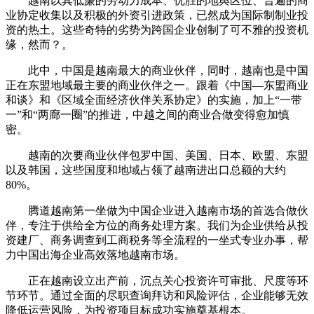
越南以其低廉的劳动力成本、优胜的地舆区位、普遍的商
业协定收集以及积极的外资引进政策，已然成为国际制制业投
资的热土。这些奇特的劣势为跨国企业创制了可不雅的投资机
缘，然而？。
此中，中国是越南最大的商业伙伴，同时，越南也是中国
正在东盟地域最主要的商业伙伴之一。跟着《中国—东盟商业
和谈》和《区域全面经济伙伴关系协定》的实施，加上“一带
一”和“两廊一圈”的推进，中越之间的商业合做变得愈加慎
密。
越南的次要商业伙伴包罗中国、美国、日本、欧盟、东盟
以及韩国，这些国度和地域占领了越南进出口总额的大约
80%。
腾道越南第一坐做为中国企业进入越南市场的首选合做伙
伴，专注于供给全方位的商务处理方案。我们为企业供给从投
资建厂、商务调查到工商税务等全流程的一坐式专业办事，帮
力中国出海企业高效落地越南市场。
正在越南设立出产前，沉点关心投资许可审批、尺度等环
节环节。通过全面的尽职查询拜访和风险评估，企业能够无效
降低运营风险，为投资项目标成功实施奠基根本。