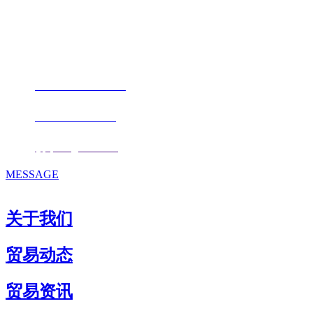
地址：福建省福州市仓山区仓山科技园金浦路6号福尔生物产业生态园
邮编：350000
电话：
+86-0591-88206612
手机：
+86 17853667672
邮箱：
fjqiquan@163.com
MESSAGE
关于我们
贸易动态
贸易资讯