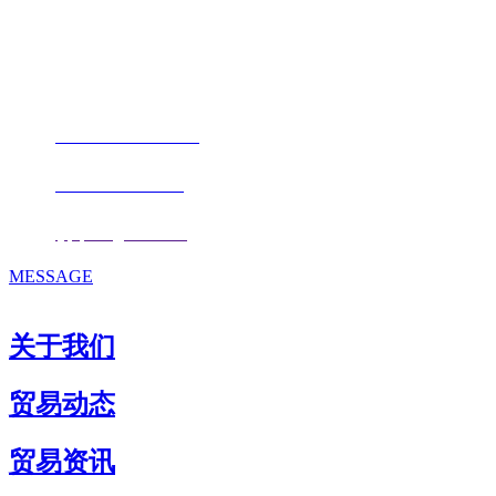
地址：福建省福州市仓山区仓山科技园金浦路6号福尔生物产业生态园
邮编：350000
电话：
+86-0591-88206612
手机：
+86 17853667672
邮箱：
fjqiquan@163.com
MESSAGE
关于我们
贸易动态
贸易资讯