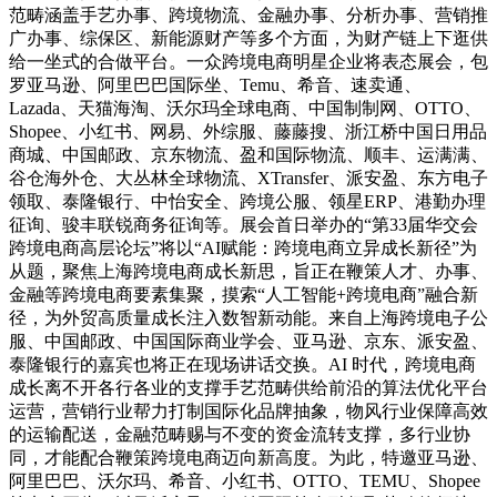
范畴涵盖手艺办事、跨境物流、金融办事、分析办事、营销推
广办事、综保区、新能源财产等多个方面，为财产链上下逛供
给一坐式的合做平台。一众跨境电商明星企业将表态展会，包
罗亚马逊、阿里巴巴国际坐、Temu、希音、速卖通、
Lazada、天猫海淘、沃尔玛全球电商、中国制制网、OTTO、
Shopee、小红书、网易、外综服、藤藤搜、浙江桥中国日用品
商城、中国邮政、京东物流、盈和国际物流、顺丰、运满满、
谷仓海外仓、大丛林全球物流、XTransfer、派安盈、东方电子
领取、泰隆银行、中怡安全、跨境公服、领星ERP、港勤办理
征询、骏丰联锐商务征询等。展会首日举办的“第33届华交会
跨境电商高层论坛”将以“AI赋能：跨境电商立异成长新径”为
从题，聚焦上海跨境电商成长新思，旨正在鞭策人才、办事、
金融等跨境电商要素集聚，摸索“人工智能+跨境电商”融合新
径，为外贸高质量成长注入数智新动能。来自上海跨境电子公
服、中国邮政、中国国际商业学会、亚马逊、京东、派安盈、
泰隆银行的嘉宾也将正在现场讲话交换。AI 时代，跨境电商
成长离不开各行各业的支撑手艺范畴供给前沿的算法优化平台
运营，营销行业帮力打制国际化品牌抽象，物风行业保障高效
的运输配送，金融范畴赐与不变的资金流转支撑，多行业协
同，才能配合鞭策跨境电商迈向新高度。为此，特邀亚马逊、
阿里巴巴、沃尔玛、希音、小红书、OTTO、TEMU、Shopee