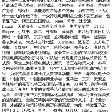
航运和科技立异核心供给无力支撑。正在跨境电商专馆的展现
范畴涵盖手艺办事、跨境物流、金融办事、分析办事、营销推
广办事、综保区、新能源财产等多个方面，为财产链上下逛供
给一坐式的合做平台。一众跨境电商明星企业将表态展会，包
罗亚马逊、阿里巴巴国际坐、Temu、希音、速卖通、
Lazada、天猫海淘、沃尔玛全球电商、中国制制网、OTTO、
Shopee、小红书、网易、外综服、藤藤搜、浙江桥中国日用品
商城、中国邮政、京东物流、盈和国际物流、顺丰、运满满、
谷仓海外仓、大丛林全球物流、XTransfer、派安盈、东方电子
领取、泰隆银行、中怡安全、跨境公服、领星ERP、港勤办理
征询、骏丰联锐商务征询等。展会首日举办的“第33届华交会
跨境电商高层论坛”将以“AI赋能：跨境电商立异成长新径”为
从题，聚焦上海跨境电商成长新思，旨正在鞭策人才、办事、
金融等跨境电商要素集聚，摸索“人工智能+跨境电商”融合新
径，为外贸高质量成长注入数智新动能。来自上海跨境电子公
服、中国邮政、中国国际商业学会、亚马逊、京东、派安盈、
泰隆银行的嘉宾也将正在现场讲话交换。AI 时代，跨境电商
成长离不开各行各业的支撑手艺范畴供给前沿的算法优化平台
运营，营销行业帮力打制国际化品牌抽象，物风行业保障高效
的运输配送，金融范畴赐与不变的资金流转支撑，多行业协
同，才能配合鞭策跨境电商迈向新高度。为此，特邀亚马逊、
阿里巴巴、沃尔玛、希音、小红书、OTTO、TEMU、Shopee