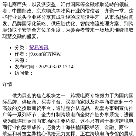
等电商巨头，以及派安盈、汇付国际等金融领取范畴的领航
者，中国邮政、京东物流等物风行业的佼佼者，齐聚一堂。这
些行业龙头企业将分享其成功经验取前沿手艺，从市场趋向阐
发、品牌国际化策略、供应链优化、智能物流处理方案、到跨
境领取平安等全方位多角度，为参会者带来一场场思惟碰撞取
聪慧交融的盛宴。
分类：
贸易资讯
作者：
j9.com官方网站
来源：
发布时间：
2025-03-02 17:14
访问量：
详情
做为展会的焦点板块之一，跨境电商专馆努力于为国内国
际品牌、供应商、买卖平台、买卖商家以及办事商搭建起一个
高效的交换取商贸平台，通过整合从选品、配套办事到宣传推
广等一系列环节，全力打制跨境电商全财产链办事系统，进而
成为毗连国际国内市场的主要桥梁。这不只有帮于推进跨境电
商行业的繁荣成长，还将为上海扶植国际经济、金融、商业、
航运和科技立异核心供给无力支撑。正在跨境电商专馆的展现