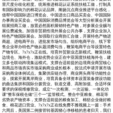
里尺度分歧化程度。统筹推进棉花认证系统扶植工做，打制具
有国际影响力的棉花认证品牌。阐扬沉点商业推进平台感化，
借帮中国国际进口博览会、中国进出口商品买卖会、中国国际
办事商业买卖会、中国国际消费品博览会等大型分析展会开展
组展招商工做，放置必然面积展销特色产物，对参展企业赐与
展位费减免。加强非贸易性境外展会公共办事，支撑企业加入
特色产物国际展会。加强取行业商协汇合做，开展特色产物进
商超、进电商平台、进批发市场勾当。组织电商平台、线下零
售企业举办特色产物从题消费勾当，鞭策电商平台等设置特色
产物专区。7x7x7x正在线。培育外贸新业态新模式。鞭策扶植
边境仓、海外仓，激励劣势企业正在中亚国度扶植海外仓，建
立多仓联动跨境集运模式。支撑合适前提的边境商业商贸核心
和商品市场夯实市场采购商业成长根本，按法式申请开展市场
采购商业体例试点。集聚供应链办理、商业两头商等功能性企
业，摸索开展离岸商业，培育具备全球资本设置装备摆设功能
的曲达集拼和国际分拨营业。轨道交通、高附加值、合适环保
要求的保税维修营业。成立“一次检测、一次运输、一体化功
课”整车保税仓储“三个一”监管模式。整合中亚粮食、棉花等
劣势农产物资本，支撑合适前提的粮食加工、棉纺企业做好粮
食、棉花进口营业。7x7x7x正在线免费不雅视频上一篇：手术
六周后，美国第二例接管转基因猪心净移植的患者归天，我们