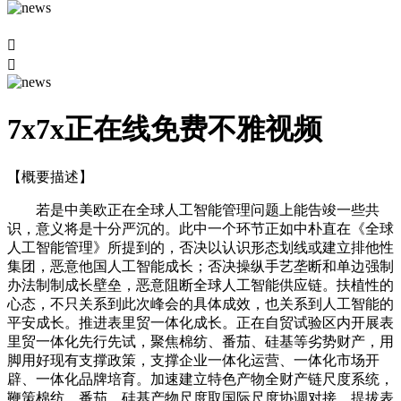


7x7x正在线免费不雅视频
【概要描述】
若是中美欧正在全球人工智能管理问题上能告竣一些共
识，意义将是十分严沉的。此中一个环节正如中朴直在《全球
人工智能管理》所提到的，否决以认识形态划线或建立排他性
集团，恶意他国人工智能成长；否决操纵手艺垄断和单边强制
办法制制成长壁垒，恶意阻断全球人工智能供应链。扶植性的
心态，不只关系到此次峰会的具体成效，也关系到人工智能的
平安成长。推进表里贸一体化成长。正在自贸试验区内开展表
里贸一体化先行先试，聚焦棉纺、番茄、硅基等劣势财产，用
脚用好现有支撑政策，支撑企业一体化运营、一体化市场开
辟、一体化品牌培育。加速建立特色产物全财产链尺度系统，
鞭策棉纺、番茄、硅基产物尺度取国际尺度协调对接，提拔表