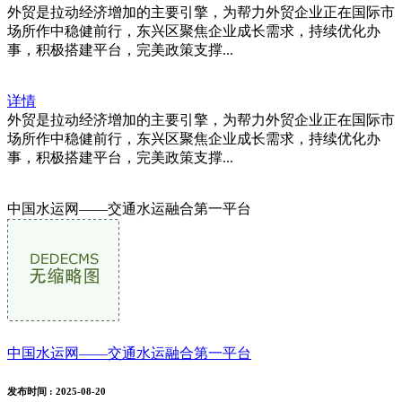
外贸是拉动经济增加的主要引擎，为帮力外贸企业正在国际市
场所作中稳健前行，东兴区聚焦企业成长需求，持续优化办
事，积极搭建平台，完美政策支撑...
详情
外贸是拉动经济增加的主要引擎，为帮力外贸企业正在国际市
场所作中稳健前行，东兴区聚焦企业成长需求，持续优化办
事，积极搭建平台，完美政策支撑...
中国水运网——交通水运融合第一平台
中国水运网——交通水运融合第一平台
发布时间
: 2025-08-20