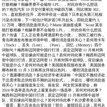
打败相赫？相赫界赛不会输给 LPL」，对此你有什么想说
的？抱负汽车 10 月交付量初次冲破四万辆，同比增加 302。
1%，盘前股价拉升，若何评价这一成就？日本起头第三轮核
污染水排海，下一轮估计明岁首年月起头，四轮总量约 3。
12 万吨，哪些消息值得关心？Marin 谈抽签成果「Scout 莫非
能打败相赫？相赫界赛不会输给 LPL」，对此你有什么想说
的？传递「工人正在青岛啤酒原料仓小便」，拆卸工被行拘，
青岛啤酒发布整改环境申明，哪些消息值得关心？若何用卡车
（Track）、丢失（Lost）、（Pure）、回忆（Memory）四个
词制句？梅西和迈阿密中国行打消，原定迈阿密 11 月将对阵
中超球队，背后缘由可能是什么？若何对待此事？梅西和迈阿
密中国行打消，原定迈阿密 11 月将对阵中超球队，背后缘由
可能是什么？若何对待此事？美国国务院颁布发表「美国国务
卿布林肯 11 月 3 日将再次拜候以色列」，哪些消息值得关
心？透露哪些消息？多位经济学者演讲称「中国宏不雅经济处
于总需求取总供给双不脚的运转款式」，并提出，哪些消息值
得关心？台媒报道朱立伦、侯友宜、柯文哲深夜密会，称
2024 年选举是岛内史上最复杂的一场选举，若何对待此事？
梅西和迈阿密中国行打消，原定迈阿密 11 月将对阵中超球
队，背后缘由可能是什么？若何对待此事？长沙爱养老公寓
「爆雷」案六百余名白叟告状 7 部分，被驳回后上诉，若何从