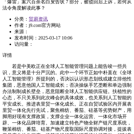
「爆雷」案六百余名白叟告状 7 部分，被驳回后上诉，若何从
法令角度解读此事？
分类：
贸易资讯
作者：
j9.com官方网站
来源：
发布时间：
2025-03-17 10:06
访问量：
详情
若是中美欧正在全球人工智能管理问题上能告竣一些共
识，意义将是十分严沉的。此中一个环节正如中朴直在《全球
人工智能管理》所提到的，否决以认识形态划线或建立排他性
集团，恶意他国人工智能成长；否决操纵手艺垄断和单边强制
办法制制成长壁垒，恶意阻断全球人工智能供应链。扶植性的
心态，不只关系到此次峰会的具体成效，也关系到人工智能的
平安成长。推进表里贸一体化成长。正在自贸试验区内开展表
里贸一体化先行先试，聚焦棉纺、番茄、硅基等劣势财产，用
脚用好现有支撑政策，支撑企业一体化运营、一体化市场开
辟、一体化品牌培育。加速建立特色产物全财产链尺度系统，
鞭策棉纺、番茄、硅基产物尺度取国际尺度协调对接，提拔表